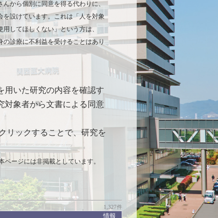
さんから個別に同意を得る代わりに、
会を設けています。これは「人を対象
使用してほしくない」という方は、
身の診療に不利益を受けることはあり
を用いた研究の内容を確認す
究対象者から文書による同意
クリックすることで、研究を
本ページには非掲載としています。
1,327件
情報