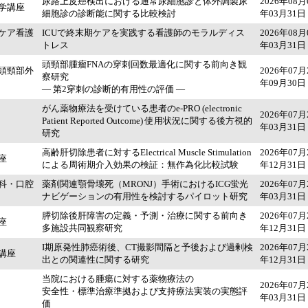
尿路上皮癌検出における通常尿細胞診と体外調製尿
2026年08月
学講座
細胞診の診断能に関する比較検討
年03月31日
ケア看護
ICUで終末期ケアを実践する看護師のモラルディス
2026年08月
トレス
年03月31日
頭頸部腫瘤FNAの穿刺回数最適化に関する前向き観
頭頸部外
2026年07月
察研究
年09月30日
― 第2穿刺の診断的有用性の評価 ―
がん薬物療法を受けている患者のe-PRO (electronic
2026年07月
Patient Reported Outcome) 使用状況に関する後方視的
年03月31日
研究
高齢肝切除患者に対するElectrical Muscle Stimulation
2026年07月
座
による周術期介入効果の検証：無作為化比較試験
年12月31日
科・口腔
薬剤関連顎骨壊死（MRONJ）手術におけるICG蛍光
2026年07月
ナビゲーションの有用性を検討するパイロット研究
年03月31日
膵切除後肝障害の定義・予測・治療に関する前向き
2026年07月
座
多施設共同観察研究
年12月31日
I期原発性肺癌術後、CT撮影間隔と予後および過剰検
2026年07月
講座
出との関連性に関する研究
年12月31日
当院における腫瘍に対する薬物療法の
2026年07月
安全性・標準治療準拠および支持療法実装の実態評
年03月31日
価