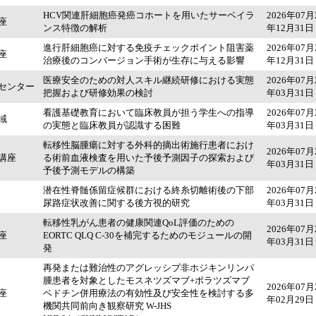
HCV関連肝細胞癌発癌コホートを用いたサーベイラ
2026年07月
座
ンス特徴の解析
年12月31日
進行肝細胞癌に対する免疫チェックポイント阻害薬
2026年07月
座
治療後のコンバージョン手術が生存に与える影響
年12月31日
医療安全のための対人スキル継続研修における実態
2026年07月
センター
把握および研修効果の検討
年03月31日
看護基礎教育において臨床教員が担う学生への指導
2026年07月
域
の実態と臨床教員が認識する困難
年03月31日
転移性脳腫瘍に対する外科的摘出術施行患者におけ
2026年07月
講座
る術前血液検査を用いた予後予測因子の探索および
年03月31日
予後予測モデルの構築
潜在性脊髄係留症候群における終糸切離術後の下部
2026年07月
尿路症状改善に関する後方視的研究
年03月31日
転移性乳がん患者の健康関連QoL評価のための
2026年07月
座
EORTC QLQ C-30を補完するためのモジュールの開
年03月31日
発
再発または難治性のアグレッシブ非ホジキンリンパ
腫患者を対象としたモスネツズマブ+ポラツズマブ
2026年07月
座
ベドチン併用療法の有効性及び安全性を検討する多
年02月29日
機関共同前向き観察研究 W-JHS