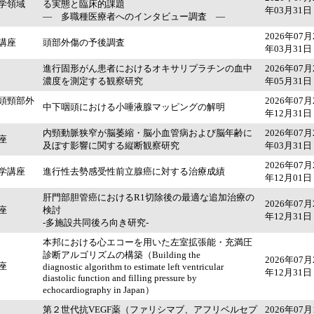
学領域
る実態と臨床的課題
年03月31日
― 多職種医療者へのインタビュー調査 ―
2026年07月
講座
頭部外傷の予後調査
年03月31日
進行固形がん患者におけるオキサリプラチンの血中
2026年07月
濃度を測定する観察研究
年05月31日
頭頸部外
2026年07月
中下咽頭における小唾液腺マッピングの解明
年12月31日
内頸動脈狭窄が脳萎縮・脳小血管病および脳年齢に
2026年07月
座
及ぼす影響に関する縦断観察研究
年03月31日
2026年07月
学講座
進行性去勢感受性前立腺癌に対する治療成績
年12月01日
肝門部胆管癌におけるR1切除後の最適な追加治療の
2026年07月
座
検討
年12月31日
-多施設共同後ろ向き研究-
本邦における心エコーを用いた左室拡張能・充満圧
診断アルゴリズムの構築（Building the
2026年07月
座
diagnostic algorithm to estimate left ventricular
年12月31日
diastolic function and filling pressure by
echocardiography in Japan）
第２世代抗VEGF薬（ファリシマブ、アフリベルセプ
2026年07月