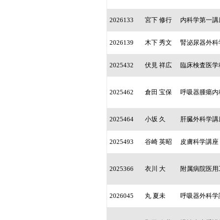
2026133
宮下 修行
内科学第一講
2026139
木下 秀文
腎泌尿器外科
2025432
伏見 祥広
臨床検査医学
2025462
倉田 宝保
呼吸器腫瘍内
2025464
小坂 久
肝臓外科学講
2025493
谷崎 英昭
皮膚科学講座
2025366
衣川 大
附属病院医用
2026045
丸 夏未
呼吸器外科学