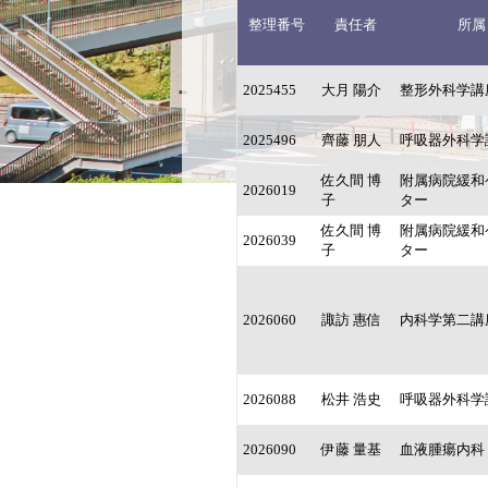
整理番号
責任者
所属
2025455
大月 陽介
整形外科学講
2025496
齊藤 朋人
呼吸器外科学
佐久間 博
附属病院緩和
2026019
子
ター
佐久間 博
附属病院緩和
2026039
子
ター
2026060
諏訪 惠信
内科学第二講
2026088
松井 浩史
呼吸器外科学
2026090
伊藤 量基
血液腫瘍内科