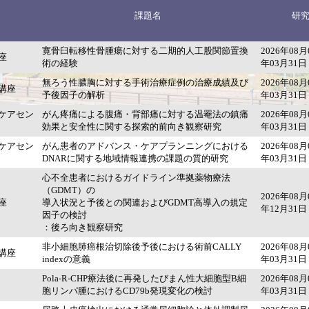
課題名
研
寛骨臼転移性骨腫瘍に対する二期的人工股関節置換
2026年08月
座
術の経験
年03月31日
無ろう性膿胸に対する手術治療症例の治療成績及び
2026年08月
講座
予後因子の解析
年03月31日
ケアセン
がん疼痛による腹痛・背部痛に対する温罨法の鎮痛
2026年08月
効果と安全性に関する探索的前向き観察研究
年03月31日
ケアセン
がん患者のアドバンス・ケアプランニングにおける
2026年08月
DNARに関する地域情報連携の課題の質的研究
年03月31日
心不全患者におけるガイドライン準拠薬物療法
（GDMT）の
2026年08月
座
導入状況と予後との関連およびGDMT高導入の規定
年12月31日
因子の検討
：後ろ向き観察研究
非小細胞肺癌根治切除後予後における術前CALLY
2026年08月
講座
indexの意義
年03月31日
Pola-R-CHP療法後に再発したびまん性大細胞型B細
2026年08月
胞リンパ腫におけるCD79b発現変化の検討
年03月31日