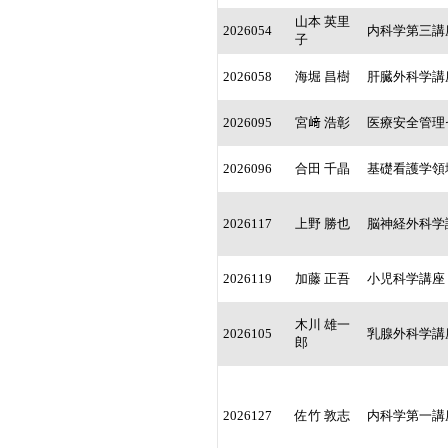
山本 英里
2026054
内科学第三講
子
2026058
海堀 昌樹
肝臓外科学講
2026095
宮﨑 浩彰
医療安全管理
2026096
合田 千晶
基礎看護学領
2026117
上野 勝也
脳神経外科学
2026119
加藤 正吾
小児科学講座
木川 雄一
2026105
乳腺外科学講
郎
2026127
佐竹 敦志
内科学第一講