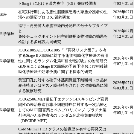
ト8mg）における眼内炎症（IOI）発症後調査
年03月31日
在宅移行期にある悪性脳腫瘍患者の家族介護者の生
2026年07月
講座
活への適応プロセス:質的研究
年03月31日
進行・再発肺大細胞神経内分泌癌の分子サブタイプ
と
2026年07月
科学講座
免疫チェックポイント阻害剤併用薬物治療の効果を
年12月31日
検討する多施設共同研究
JCOG1805A1:JCOG1805「『再発リスク因子』を有
するStage II大腸癌に対する術後補助化学療法の有用
2026年07月
科学講座
性に関するランダム化第III相比較試験」の附随研究
年07月31日
ctDNAによるStage II大腸癌の予後予測および術後補
助化学療法の効果予測に関する探索的研究
黄斑円孔に対する硝子体茎顕微鏡下離断術（水晶体
2026年07月
嚢移植またはデスメ膜移植を含む）の治療効果に関
年03月31日
する観察研究
JCOG2506:MET遺伝子エクソン14スキッピング変異
陽性の未治療進行非小細胞肺癌に対する一次治療と
2026年07月
科学講座
してのMET阻害薬とペムブロリズマブ±プラチナ製
年05月31日
剤併用がん薬物療法のランダム化比較第Ⅲ相試験
（DECIDE-MET）
CoMMitmenTT:3 クラスの治療歴を有する再発又は