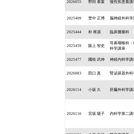
2026055
野田 泰葉
慢性疾患看護
2025409
埜中 正博
脳神経外科学
2025444
朴 将源
臨床腫瘍科
耳鼻咽喉科・
2025459
阪上 智史
科学講座
2025477
國枝 武伸
神経内科学講
2026083
田口 真
腎泌尿器外科
2026114
小坂 久
肝臓外科学講
2026116
宮坂 陽子
内科学第二講