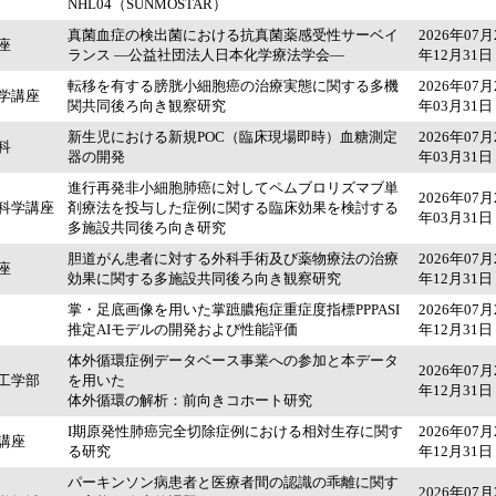
NHL04（SUNMOSTAR）
真菌血症の検出菌における抗真菌薬感受性サーベイ
2026年07月
座
ランス ―公益社団法人日本化学療法学会―
年12月31日
転移を有する膀胱小細胞癌の治療実態に関する多機
2026年07月
学講座
関共同後ろ向き観察研究
年03月31日
新生児における新規POC（臨床現場即時）血糖測定
2026年07月
科
器の開発
年03月31日
進行再発非小細胞肺癌に対してペムブロリズマブ単
2026年07月
科学講座
剤療法を投与した症例に関する臨床効果を検討する
年03月31日
多施設共同後ろ向き研究
胆道がん患者に対する外科手術及び薬物療法の治療
2026年07月
座
効果に関する多施設共同後ろ向き観察研究
年12月31日
掌・足底画像を用いた掌蹠膿疱症重症度指標PPPASI
2026年07月
推定AIモデルの開発および性能評価
年12月31日
体外循環症例データベース事業への参加と本データ
2026年07月
工学部
を用いた
年12月31日
体外循環の解析：前向きコホート研究
I期原発性肺癌完全切除症例における相対生存に関す
2026年07月
講座
る研究
年12月31日
パーキンソン病患者と医療者間の認識の乖離に関す
2026年07月