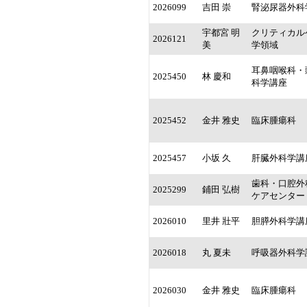
2026099
吉田 崇
腎泌尿器外科
宇都宮 明
クリティカル
2026121
美
学領域
耳鼻咽喉科・
2025450
林 慶和
科学講座
2025452
金井 雅史
臨床腫瘍科
2025457
小坂 久
肝臓外科学講
歯科・口腔外
2025299
鋪田 弘樹
ケアセンター
2026010
里井 壯平
胆膵外科学講
2026018
丸 夏未
呼吸器外科学
2026030
金井 雅史
臨床腫瘍科